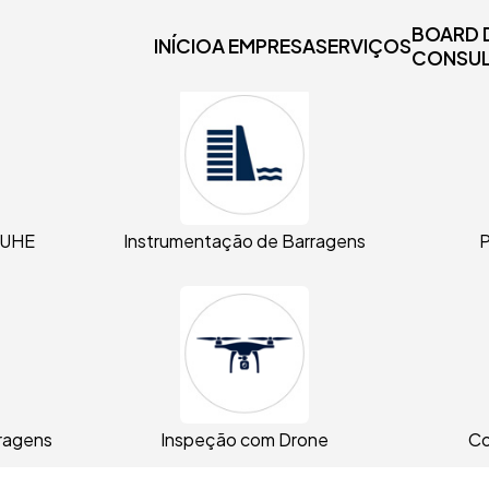
BOARD 
INÍCIO
A EMPRESA
SERVIÇOS
CONSUL
 UHE
Instrumentação de Barragens
P
ragens
Inspeção com Drone
Co